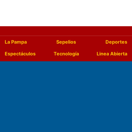
La Pampa
Sepelios
Deportes
Espectáculos
Tecnología
Linea Abierta
Turismo
Salud
Edictos
País
Mundo
Culturales
Agro La Pampa
Cocina y Gastronomía
Suplementos Anuales
Horóscopo
Quiniela
Opinion
Videos
Farmacias de turno
Entre Pocillos
Transmisiones en vivo