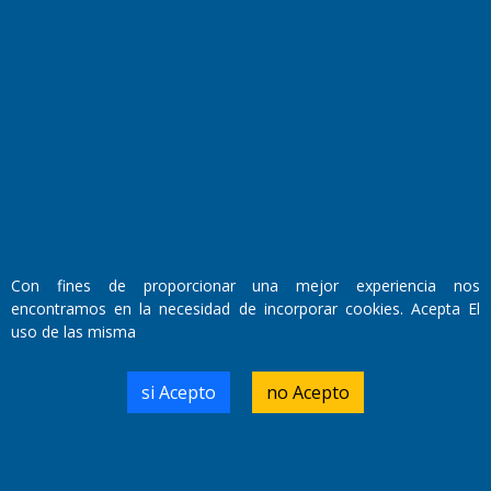
El Diario de Papel en DIGITAL
Con fines de proporcionar una mejor experiencia nos
encontramos en la necesidad de incorporar cookies. Acepta El
uso de las misma
Fundado por el
Doctor Antonio Nemesio
Primera edición: Domingo 3 de Mayo de 1992
Miembro de ADIRA,ADEPA y CPPAL
si Acepto
no Acepto
Propietario: El Diario SRL
Director Periodístico:
Walter René Goñi