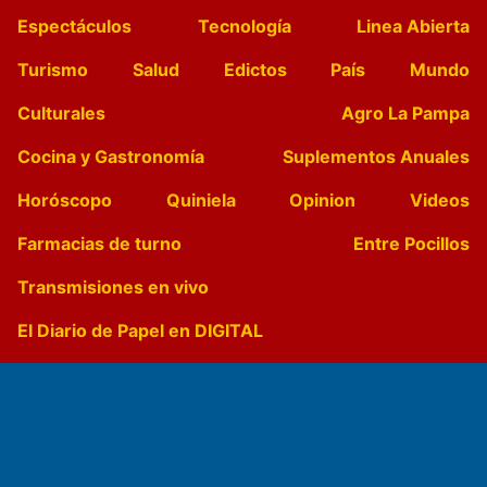
Espectáculos
Tecnología
Linea Abierta
Turismo
Salud
Edictos
País
Mundo
Culturales
Agro La Pampa
Cocina y Gastronomía
Suplementos Anuales
Horóscopo
Quiniela
Opinion
Videos
Farmacias de turno
Entre Pocillos
Transmisiones en vivo
El Diario de Papel en DIGITAL