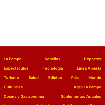
La Pampa
Sepelios
Deportes
Espectáculos
Tecnología
Linea Abierta
Turismo
Salud
Edictos
País
Mundo
Culturales
Agro La Pampa
Cocina y Gastronomía
Suplementos Anuales