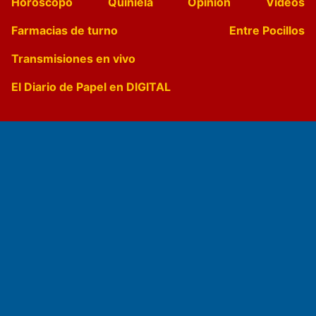
Horóscopo
Quiniela
Opinion
Videos
Farmacias de turno
Entre Pocillos
Transmisiones en vivo
El Diario de Papel en DIGITAL
Fundado por el
Doctor Antonio Nemesio
Primera edición: Domingo 3 de Mayo de 1992