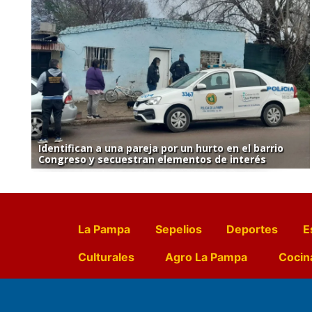
Identifican a una pareja por un hurto en el barrio
Congreso y secuestran elementos de interés
La Pampa
Sepelios
Deportes
E
Culturales
Agro La Pampa
Cocin
Farmacias de turno
Entr