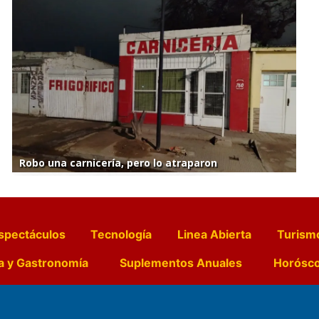
Robo una carnicería, pero lo atraparon
spectáculos
Tecnología
Linea Abierta
Turism
a y Gastronomía
Suplementos Anuales
Horósc
e Pocillos
Transmisiones en vivo