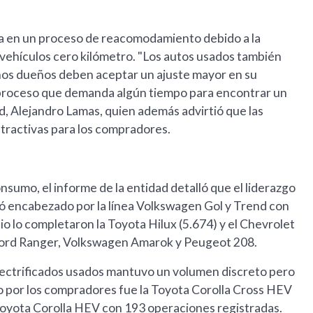
a en un proceso de reacomodamiento debido a la
vehículos cero kilómetro. "Los autos usados también
unos dueños deben aceptar un ajuste mayor en su
n proceso que demanda algún tiempo para encontrar un
dad, Alejandro Lamas, quien además advirtió que las
atractivas para los compradores.
onsumo, el informe de la entidad detalló que el liderazgo
ó encabezado por la línea Volkswagen Gol y Trend con
io lo completaron la Toyota Hilux (5.674) y el Chevrolet
la Ford Ranger, Volkswagen Amarok y Peugeot 208.
 electrificados usados mantuvo un volumen discreto pero
 por los compradores fue la Toyota Corolla Cross HEV
Toyota Corolla HEV con 193 operaciones registradas.