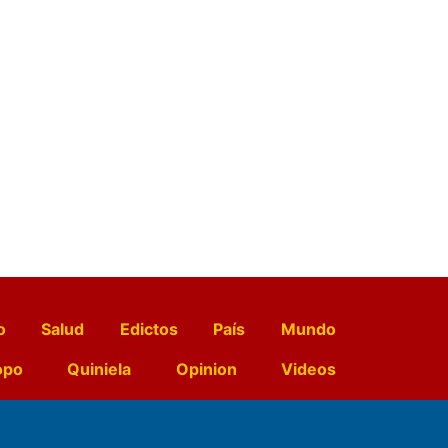
o
Salud
Edictos
País
Mundo
opo
Quiniela
Opinion
Videos
El Diario de Papel en DIGITAL