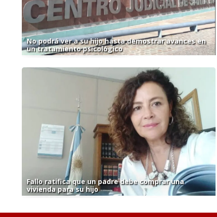
No podrá ver a su hijo hasta demostrar avances en
un tratamiento psicológico
Fallo ratifica que un padre debe comprar una
vivienda para su hijo