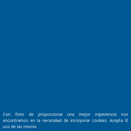
El Diario de Papel en DIGITAL
Fundado por el
Doctor Antonio Nemesio
Primera edición: Domingo 3 de Mayo de 1992
Miembro de ADIRA,ADEPA y CPPAL
Con fines de proporcionar una mejor experiencia nos
Propietario: El Diario SRL
Director Periodístico:
encontramos en la necesidad de incorporar cookies. Acepta El
Walter René Goñi
uso de las misma