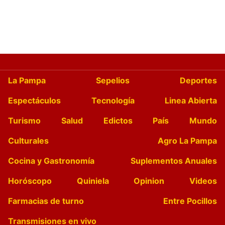
La Pampa
Sepelios
Deportes
Espectáculos
Tecnología
Linea Abierta
Turismo
Salud
Edictos
País
Mundo
Culturales
Agro La Pampa
Cocina y Gastronomía
Suplementos Anuales
Horóscopo
Quiniela
Opinion
Videos
Farmacias de turno
Entre Pocillos
Transmisiones en vivo