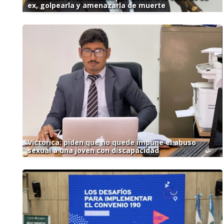
ex, golpearla y amenazarla de muerte
Victorica: piden que no quede impune el abuso
sexual a una joven con discapacidad