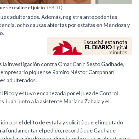
 se realice el juicio.
EBDT
ues adulterados. Además, registra antecedentes
dencia, ocho causas abiertas por estafas en Mendoza y
o.
Escuchá esta nota
EL DIARIO
digital
minutos
es la investigación contra Omar Carín Sesto Gadhade,
al empresario piquense Ramiro Néstor Campanari
es adulterados.
al Pico y estuvo encabezada por el juez de Control
s Juan junto a la asistente Mariana Zabala y el
ción por el delito de estafa y solicitó que el imputado
Para fundamentar el pedido, recordó que Gadhade
 declaración de reincidencia, ocho causas abiertas por