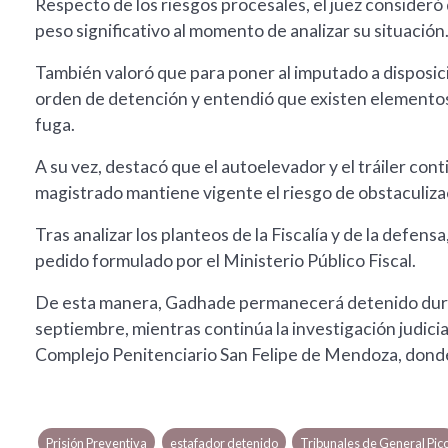
Respecto de los riesgos procesales, el juez consideró
peso significativo al momento de analizar su situación
También valoró que para poner al imputado a disposic
orden de detención y entendió que existen elementos 
fuga.
A su vez, destacó que el autoelevador y el tráiler cont
magistrado mantiene vigente el riesgo de obstaculizac
Tras analizar los planteos de la Fiscalía y de la defe
pedido formulado por el Ministerio Público Fiscal.
De esta manera, Gadhade permanecerá detenido durant
septiembre, mientras continúa la investigación judici
Complejo Penitenciario San Felipe de Mendoza, donde s
Prisión Preventiva
estafador detenido
Tribunales de General Pic