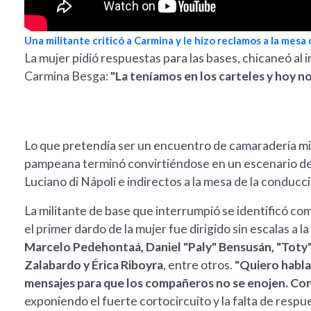
Una militante criticó a Carmina y le hizo reclamos a la mesa
La mujer pidió respuestas para las bases, chicaneó al
Carmina Besga:
"La teníamos en los carteles y hoy n
Lo que pretendía ser un encuentro de camaradería milit
pampeana terminó convirtiéndose en un escenario de c
Luciano di Nápoli e indirectos a la mesa de la conducci
La militante de base que interrumpió se identificó c
el primer dardo de la mujer fue dirigido sin escalas a
Marcelo Pedehontaá, Daniel "Paly" Bensusán, "Toty" 
Zalabardo y Érica Riboyra
, entre otros.
"Quiero habla
mensajes para que los compañeros no se enojen. Co
exponiendo el fuerte cortocircuito y la falta de resp