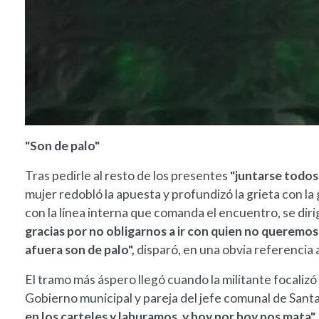
"Son de palo"
Tras pedirle al resto de los presentes
"juntarse todos
mujer redobló la apuesta y profundizó la grieta con la 
con la línea interna que comanda el encuentro, se diri
gracias por no obligarnos a ir con quien no queremos 
afuera son de palo",
disparó, en una obvia referencia 
El tramo más áspero llegó cuando la militante focalizó
Gobierno municipal y pareja del jefe comunal de Sant
en los carteles y laburamos, y hoy por hoy nos mata",