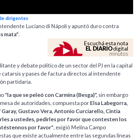
 de dirigentes
 intendente Luciano di Nápoli y apuntó duro contra
os mata"
.
Escuchá esta nota
EL DIARIO
digital
minutos
ante y debate político de un sector del PJ en la capital
atarsis y pases de factura directos al intendente
ón partidaria.
omo
"la que se peleó con Carmina (Besga)",
sin embargo
 la mesa de autoridades, compuesta por
Elsa Labegorra,
Garay, Gustavo Vera, Antonio Curciarello, Cintia
rles a ustedes, pedirles por favor que contesten los
ntéstennos por favor"
, exigió Melina Campo
uestas que existe actualmente entre las segundas líneas