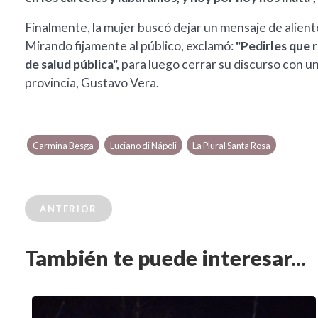
Finalmente, la mujer buscó dejar un mensaje de alient
Mirando fijamente al público, exclamó:
"Pedirles que 
de salud pública",
para luego cerrar su discurso con un
provincia, Gustavo Vera.
Carmina Besga
Luciano di Nápoli
La Plural Santa Rosa
ANTERIOR
También te puede interesar...