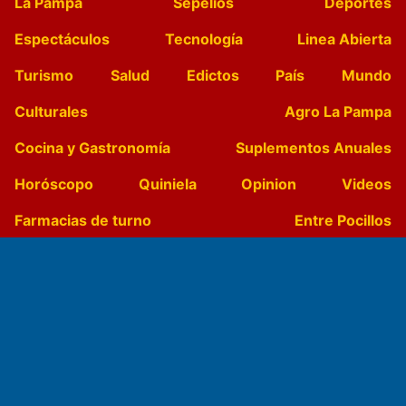
La Pampa
Sepelios
Deportes
Espectáculos
Tecnología
Linea Abierta
Turismo
Salud
Edictos
País
Mundo
Culturales
Agro La Pampa
Cocina y Gastronomía
Suplementos Anuales
Horóscopo
Quiniela
Opinion
Videos
Farmacias de turno
Entre Pocillos
Transmisiones en vivo
El Diario de Papel en DIGITAL