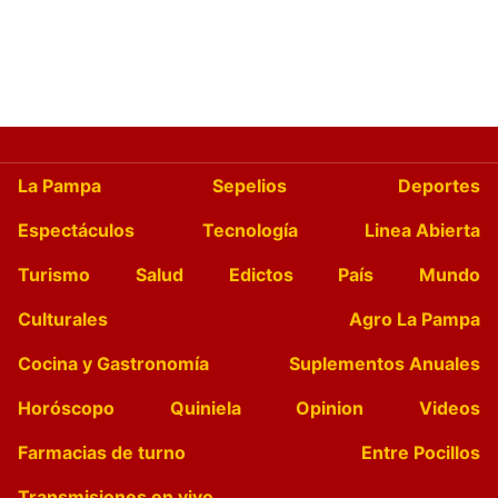
La Pampa
Sepelios
Deportes
Espectáculos
Tecnología
Linea Abierta
Turismo
Salud
Edictos
País
Mundo
Culturales
Agro La Pampa
Cocina y Gastronomía
Suplementos Anuales
Horóscopo
Quiniela
Opinion
Videos
Farmacias de turno
Entre Pocillos
Transmisiones en vivo