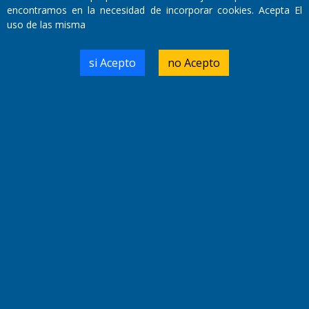
encontramos en la necesidad de incorporar cookies. Acepta El
uso de las misma
Domicilio Legal: José Ingenieros 855,
Santa Rosa, La Pampa.
si Acepto
no Acepto
Número de Registro DNDA:
RL-2019-55551274-APN-DNDA#MJ
Edición #
9420
Fecha de Edición:
9/08/2026
Fecha de Inicio: 19/10/2000
Director General de Contenidos:
Dr. Jorge Ricardo Nemesio
Redacción, Administración,
Oficina Comercial y Planta Impresora:
José Ingenieros 855,
Santa Rosa, La Pampa, Argentina.
Tel: (02954) 411117/18/19/20
Cel: +54 2954 535213