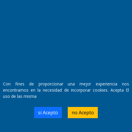
Fundado por el
Doctor Antonio Nemesio
Primera edición: Domingo 3 de Mayo de 1992
Miembro de ADIRA,ADEPA y CPPAL
Propietario: El Diario SRL
Director Periodístico:
Walter René Goñi
Con fines de proporcionar una mejor experiencia nos
encontramos en la necesidad de incorporar cookies. Acepta El
Domicilio Legal: José Ingenieros 855,
uso de las misma
Santa Rosa, La Pampa.
Número de Registro DNDA:
RL-2019-55551274-APN-DNDA#MJ
si Acepto
no Acepto
Edición #
9418
Fecha de Edición:
7/08/2026
Fecha de Inicio: 19/10/2000