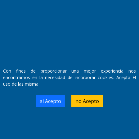
Fundado por el
Doctor Antonio Nemesio
Primera edición: Domingo 3 de Mayo de 1992
Miembro de ADIRA,ADEPA y CPPAL
Propietario: El Diario SRL
Director Periodístico:
Walter René Goñi
Con fines de proporcionar una mejor experiencia nos
encontramos en la necesidad de incorporar cookies. Acepta El
uso de las misma
Domicilio Legal: José Ingenieros 855,
Santa Rosa, La Pampa.
Número de Registro DNDA:
si Acepto
no Acepto
RL-2019-55551274-APN-DNDA#MJ
Edición #
9419
Fecha de Edición:
8/08/2026
Fecha de Inicio: 19/10/2000