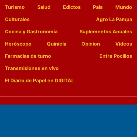
Turismo
Salud
Edictos
País
Mundo
Culturales
Agro La Pampa
Cocina y Gastronomía
Suplementos Anuales
Horóscopo
Quiniela
Opinion
Videos
Farmacias de turno
Entre Pocillos
Transmisiones en vivo
El Diario de Papel en DIGITAL