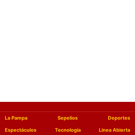
La Pampa
Sepelios
Deportes
Espectáculos
Tecnología
Linea Abierta