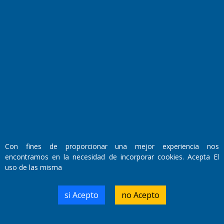
Fundado por el
Doctor Antonio Nemesio
Primera edición: Domingo 3 de Mayo de 1992
Miembro de ADIRA,ADEPA y CPPAL
Propietario: El Diario SRL
Director Periodístico:
Walter René Goñi
Con fines de proporcionar una mejor experiencia nos
encontramos en la necesidad de incorporar cookies. Acepta El
Domicilio Legal: José Ingenieros 855,
uso de las misma
Santa Rosa, La Pampa.
Número de Registro DNDA:
RL-2019-55551274-APN-DNDA#MJ
si Acepto
no Acepto
Edición #
9421
Fecha de Edición:
10/08/2026
Fecha de Inicio: 19/10/2000