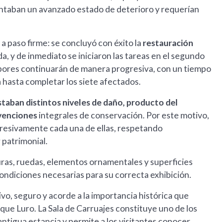
ntaban un avanzado estado de deterioro y requerían
a paso firme: se concluyó con éxito la
restauración
da, y de inmediato se iniciaron las tareas en el segundo
 labores continuarán de manera progresiva, con un tiempo
hasta completar los siete afectados.
staban distintos niveles de daño, producto del
ervenciones
integrales de conservación. Por este motivo,
gresivamente cada una de ellas, respetando
 patrimonial.
uras, ruedas, elementos ornamentales y superficies
condiciones necesarias para su correcta exhibición.
o, seguro y acorde a la importancia histórica que
que Luro. La Sala de Carruajes constituye uno de los
 antigua estancia y permite a los visitantes conocer