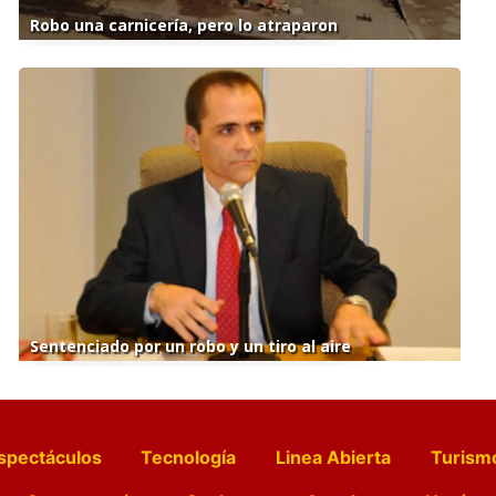
Robo una carnicería, pero lo atraparon
Sentenciado por un robo y un tiro al aire
spectáculos
Tecnología
Linea Abierta
Turism