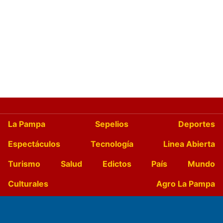
La Pampa
Sepelios
Deportes
Espectáculos
Tecnología
Linea Abierta
Turismo
Salud
Edictos
País
Mundo
Culturales
Agro La Pampa
Cocina y Gastronomía
Suplementos Anuales