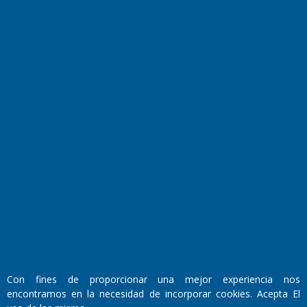
Horóscopo
Quiniela
Opinion
Videos
Farmacias de turno
Entre Pocillos
Transmisiones en vivo
El Diario de Papel en DIGITAL
Con fines de proporcionar una mejor experiencia nos
Fundado por el
Doctor Antonio Nemesio
encontramos en la necesidad de incorporar cookies. Acepta El
Primera edición: Domingo 3 de Mayo de 1992