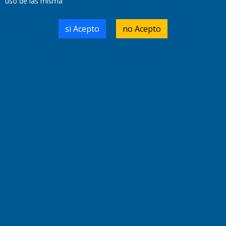
uso de las misma
Miembro de ADIRA,ADEPA y CPPAL
Propietario: El Diario SRL
Director Periodístico:
si Acepto
no Acepto
Walter René Goñi
Domicilio Legal: José Ingenieros 855,
Santa Rosa, La Pampa.
Número de Registro DNDA:
RL-2019-55551274-APN-DNDA#MJ
Edición #
9418
Fecha de Edición:
7/08/2026
Fecha de Inicio: 19/10/2000
Director General de Contenidos:
Dr. Jorge Ricardo Nemesio
Redacción, Administración,
Oficina Comercial y Planta Impresora:
José Ingenieros 855,
Santa Rosa, La Pampa, Argentina.
Tel: (02954) 411117/18/19/20