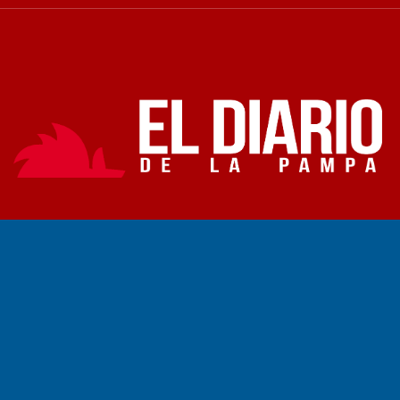
Fundado por el
Doctor Antonio Nemesio
Primera edición: Domingo 3 de Mayo de 1992
Miembro de ADIRA,ADEPA y CPPAL
Propietario: El Diario SRL
Director Periodístico:
Walter René Goñi
Domicilio Legal: José Ingenieros 855,
Santa Rosa, La Pampa.