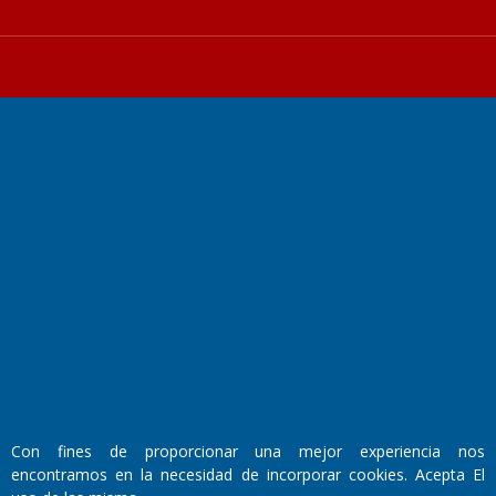
Fundado por el
Doctor Antonio Nemesio
Primera edición: Domingo 3 de Mayo de 1992
Miembro de ADIRA,ADEPA y CPPAL
Propietario: El Diario SRL
Director Periodístico:
Walter René Goñi
Con fines de proporcionar una mejor experiencia nos
encontramos en la necesidad de incorporar cookies. Acepta El
Domicilio Legal: José Ingenieros 855,