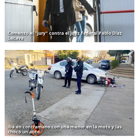
Comenzó el "jury" contra el juez federal Pablo Díaz
Lacava
Iba en contramano con una menor en la moto y las
chocó un auto