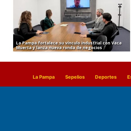
La Pampa fortalece su vínculo industrial con Vaca
Muerta y lanza nueva ronda de negocios
La Pampa
Sepelios
Deportes
E
Culturales
Agro La Pampa
Cocin
Farmacias de turno
Entr