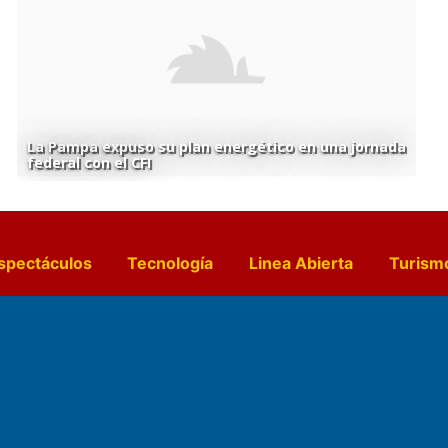
La Pampa expuso su plan energético en una jornada
federal con el CFI
spectáculos
Tecnología
Linea Abierta
Turism
a y Gastronomía
Suplementos Anuales
Horósc
e Pocillos
Transmisiones en vivo