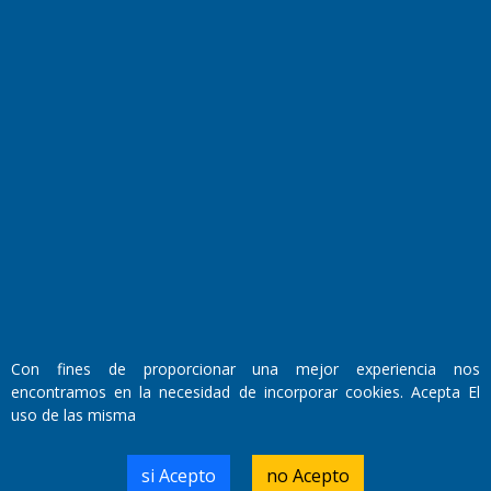
Fundado por el
Doctor Antonio Nemesio
Primera edición: Domingo 3 de Mayo de 1992
Miembro de ADIRA,ADEPA y CPPAL
Propietario: El Diario SRL
Director Periodístico:
Walter René Goñi
Con fines de proporcionar una mejor experiencia nos
encontramos en la necesidad de incorporar cookies. Acepta El
uso de las misma
Domicilio Legal: José Ingenieros 855,
Santa Rosa, La Pampa.
Número de Registro DNDA:
si Acepto
no Acepto