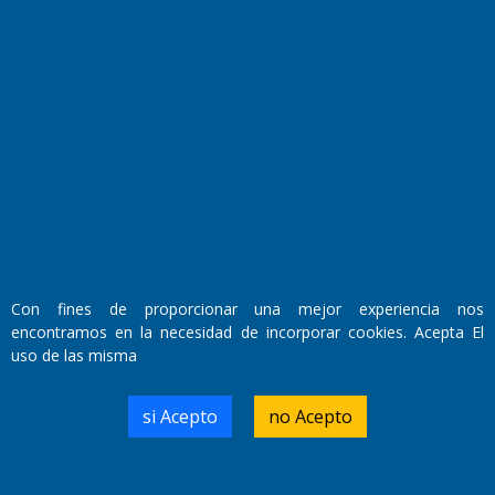
Fundado por el
Doctor Antonio Nemesio
Primera edición: Domingo 3 de Mayo de 1992
Miembro de ADIRA,ADEPA y CPPAL
Propietario: El Diario SRL
Director Periodístico:
Walter René Goñi
Con fines de proporcionar una mejor experiencia nos
encontramos en la necesidad de incorporar cookies. Acepta El
uso de las misma
Domicilio Legal: José Ingenieros 855,
Santa Rosa, La Pampa.
Número de Registro DNDA:
si Acepto
no Acepto
RL-2019-55551274-APN-DNDA#MJ
Edición #
9417
Fecha de Edición:
6/08/2026
Fecha de Inicio: 19/10/2000