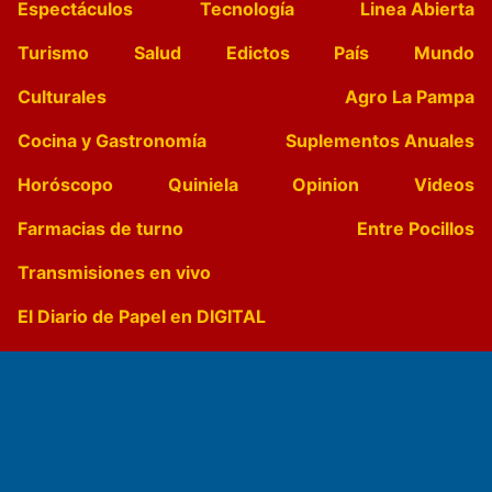
Espectáculos
Tecnología
Linea Abierta
Turismo
Salud
Edictos
País
Mundo
Culturales
Agro La Pampa
Cocina y Gastronomía
Suplementos Anuales
Horóscopo
Quiniela
Opinion
Videos
Farmacias de turno
Entre Pocillos
Transmisiones en vivo
El Diario de Papel en DIGITAL