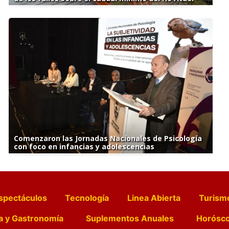
Comenzaron las Jornadas Nacionales de Psicología
con foco en infancias y adolescencias
spectáculos
Tecnología
Linea Abierta
Turism
a y Gastronomía
Suplementos Anuales
Horósc