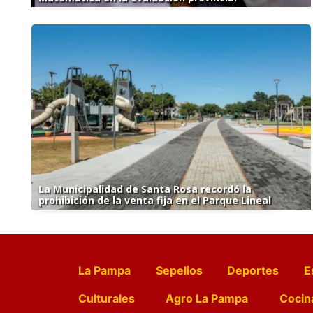
La Municipalidad de Santa Rosa recordó la
prohibición de la venta fija en el Parque Lineal
La Pampa
Sepelios
Deportes
E
Culturales
Agro La Pampa
Cocin