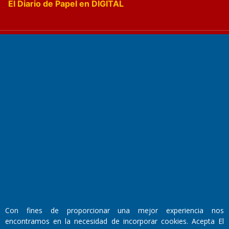
El Diario de Papel en DIGITAL
Fundado por el
Doctor Antonio Nemesio
Primera edición: Domingo 3 de Mayo de 1992
Miembro de ADIRA,ADEPA y CPPAL
Propietario: El Diario SRL
Director Periodístico:
Walter René Goñi
Con fines de proporcionar una mejor experiencia nos
encontramos en la necesidad de incorporar cookies. Acepta El