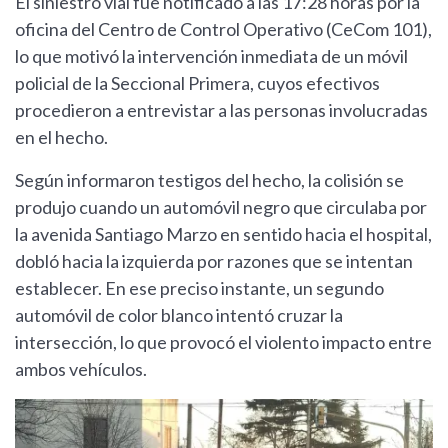
El siniestro vial fue notificado a las 17:28 horas por la
oficina del Centro de Control Operativo (CeCom 101),
lo que motivó la intervención inmediata de un móvil
policial de la Seccional Primera, cuyos efectivos
procedieron a entrevistar a las personas involucradas
en el hecho.
Según informaron testigos del hecho, la colisión se
produjo cuando un automóvil negro que circulaba por
la avenida Santiago Marzo en sentido hacia el hospital,
dobló hacia la izquierda por razones que se intentan
establecer. En ese preciso instante, un segundo
automóvil de color blanco intentó cruzar la
intersección, lo que provocó el violento impacto entre
ambos vehículos.