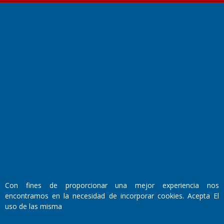
Fundado por el
Doctor Antonio Nemesio
Primera edición: Domingo 3 de Mayo de 1992
Miembro de ADIRA,ADEPA y CPPAL
Propietario: El Diario SRL
Director Periodístico:
Con fines de proporcionar una mejor experiencia nos
Walter René Goñi
encontramos en la necesidad de incorporar cookies. Acepta El
uso de las misma