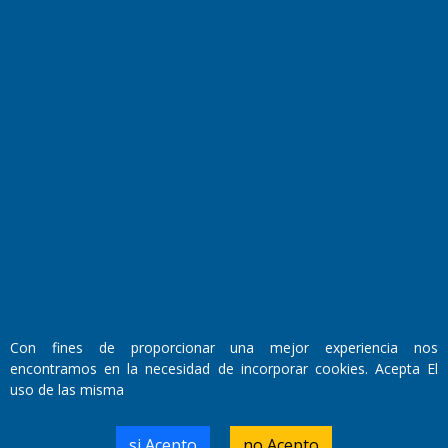
Fundado por el
Doctor Antonio Nemesio
Primera edición: Domingo 3 de Mayo de 1992
Miembro de ADIRA,ADEPA y CPPAL
Propietario: El Diario SRL
Director Periodístico:
Con fines de proporcionar una mejor experiencia nos
Walter René Goñi
encontramos en la necesidad de incorporar cookies. Acepta El
uso de las misma
Domicilio Legal: José Ingenieros 855,
si Acepto
no Acepto
Santa Rosa, La Pampa.