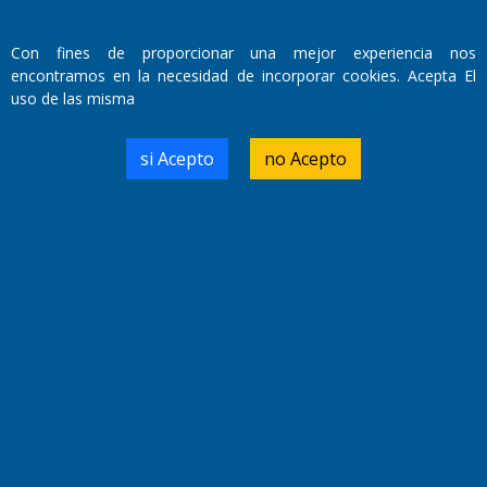
Con fines de proporcionar una mejor experiencia nos
encontramos en la necesidad de incorporar cookies. Acepta El
uso de las misma
Fundado por el
Doctor Antonio Nemesio
Primera edición: Domingo 3 de Mayo de 1992
si Acepto
no Acepto
Miembro de ADIRA,ADEPA y CPPAL
Propietario: El Diario SRL
Director Periodístico:
Walter René Goñi
Domicilio Legal: José Ingenieros 855,
Santa Rosa, La Pampa.
Número de Registro DNDA:
RL-2019-55551274-APN-DNDA#MJ
Edición #
9418
Fecha de Edición:
7/08/2026
Fecha de Inicio: 19/10/2000