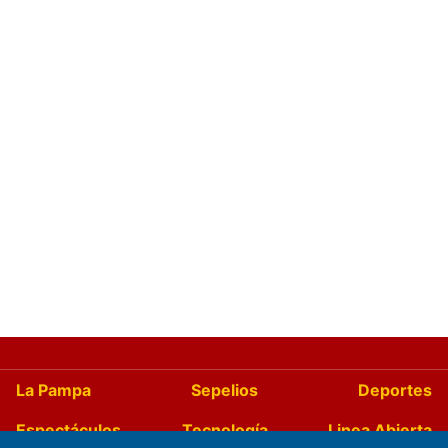
La Pampa
Sepelios
Deportes
Espectáculos
Tecnología
Linea Abierta