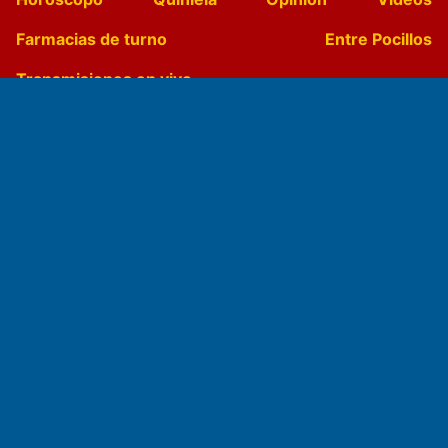
Farmacias de turno
Entre Pocillos
Transmisiones en vivo
El Diario de Papel en DIGITAL
Fundado por el
Doctor Antonio Nemesio
Primera edición: Domingo 3 de Mayo de 1992