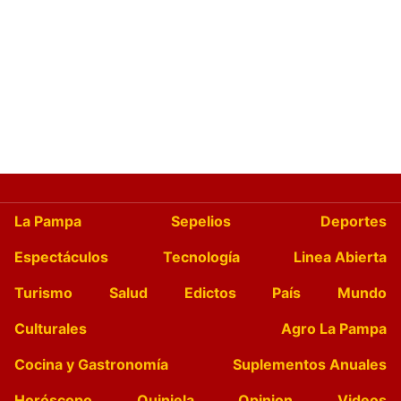
La Pampa
Sepelios
Deportes
Espectáculos
Tecnología
Linea Abierta
Turismo
Salud
Edictos
País
Mundo
Culturales
Agro La Pampa
Cocina y Gastronomía
Suplementos Anuales
Horóscopo
Quiniela
Opinion
Videos