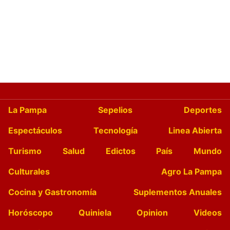
La Pampa
Sepelios
Deportes
Espectáculos
Tecnología
Linea Abierta
Turismo
Salud
Edictos
País
Mundo
Culturales
Agro La Pampa
Cocina y Gastronomía
Suplementos Anuales
Horóscopo
Quiniela
Opinion
Videos