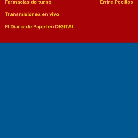
Farmacias de turno
Entre Pocillos
Transmisiones en vivo
El Diario de Papel en DIGITAL
Fundado por el
Doctor Antonio Nemesio
Primera edición: Domingo 3 de Mayo de 1992
Miembro de ADIRA,ADEPA y CPPAL
Propietario: El Diario SRL