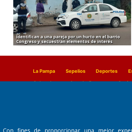
Identifican a una pareja por un hurto en el barrio
Congreso y secuestran elementos de interés
La Pampa
Sepelios
Deportes
E
Culturales
Agro La Pampa
Cocin
Farmacias de turno
Entr
Con fines de proporcionar una mejor expe
Fundado por el
Doctor Antonio 