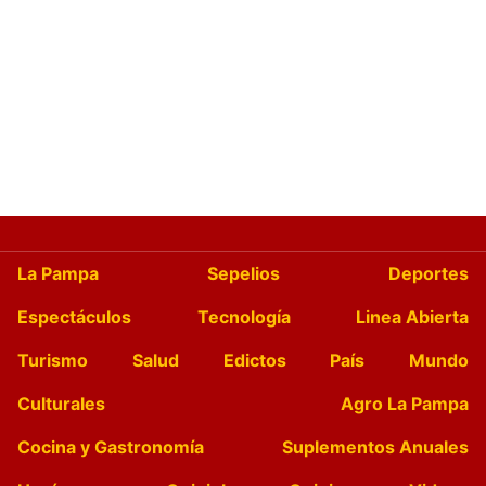
La Pampa
Sepelios
Deportes
Espectáculos
Tecnología
Linea Abierta
Turismo
Salud
Edictos
País
Mundo
Culturales
Agro La Pampa
Cocina y Gastronomía
Suplementos Anuales