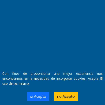
Fundado por el
Doctor Antonio Nemesio
Primera edición: Domingo 3 de Mayo de 1992
Miembro de ADIRA,ADEPA y CPPAL
Propietario: El Diario SRL
Director Periodístico:
Con fines de proporcionar una mejor experiencia nos
Walter René Goñi
encontramos en la necesidad de incorporar cookies. Acepta El
uso de las misma
Domicilio Legal: José Ingenieros 855,
si Acepto
no Acepto
Santa Rosa, La Pampa.
Número de Registro DNDA: