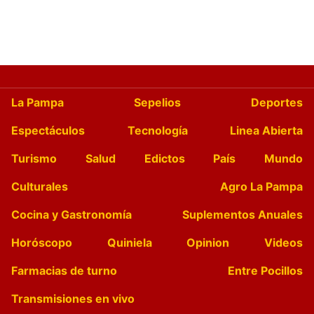
La Pampa
Sepelios
Deportes
Espectáculos
Tecnología
Linea Abierta
Turismo
Salud
Edictos
País
Mundo
Culturales
Agro La Pampa
Cocina y Gastronomía
Suplementos Anuales
Horóscopo
Quiniela
Opinion
Videos
Farmacias de turno
Entre Pocillos
Transmisiones en vivo