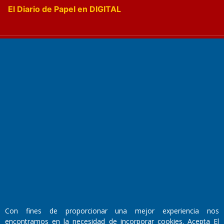
El Diario de Papel en DIGITAL
Fundado por el
Doctor Antonio Nemesio
Primera edición: Domingo 3 de Mayo de 1992
Miembro de ADIRA,ADEPA y CPPAL
Propietario: El Diario SRL
Director Periodístico:
Walter René Goñi
Con fines de proporcionar una mejor experiencia nos
encontramos en la necesidad de incorporar cookies. Acepta El