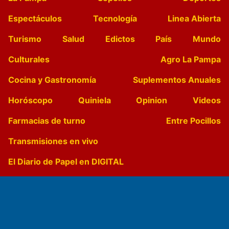
Espectáculos
Tecnología
Linea Abierta
Turismo
Salud
Edictos
País
Mundo
Culturales
Agro La Pampa
Cocina y Gastronomía
Suplementos Anuales
Horóscopo
Quiniela
Opinion
Videos
Farmacias de turno
Entre Pocillos
Transmisiones en vivo
El Diario de Papel en DIGITAL