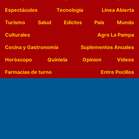
Espectáculos
Tecnología
Linea Abierta
Turismo
Salud
Edictos
País
Mundo
Culturales
Agro La Pampa
Cocina y Gastronomía
Suplementos Anuales
Horóscopo
Quiniela
Opinion
Videos
Farmacias de turno
Entre Pocillos
Transmisiones en vivo
El Diario de Papel en DIGITAL