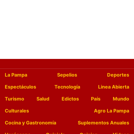
La Pampa
Sepelios
Deportes
Espectáculos
Tecnología
Linea Abierta
Turismo
Salud
Edictos
País
Mundo
Culturales
Agro La Pampa
Cocina y Gastronomía
Suplementos Anuales