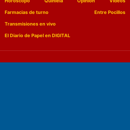
Horóscopo
Quiniela
Opinion
Videos
Farmacias de turno
Entre Pocillos
Transmisiones en vivo
El Diario de Papel en DIGITAL
Fundado por el
Doctor Antonio Nemesio
Primera edición: Domingo 3 de Mayo de 1992