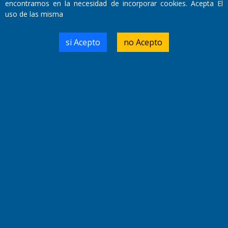
encontramos en la necesidad de incorporar cookies. Acepta El
Miembro de ADIRA,ADEPA y CPPAL
uso de las misma
Propietario: El Diario SRL
Director Periodístico:
Walter René Goñi
si Acepto
no Acepto
Domicilio Legal: José Ingenieros 855,
Santa Rosa, La Pampa.
Número de Registro DNDA:
RL-2019-55551274-APN-DNDA#MJ
Edición #
9419
Fecha de Edición:
8/08/2026
Fecha de Inicio: 19/10/2000
Director General de Contenidos:
Dr. Jorge Ricardo Nemesio
Redacción, Administración,
Oficina Comercial y Planta Impresora:
José Ingenieros 855,
Santa Rosa, La Pampa, Argentina.
Tel: (02954) 411117/18/19/20