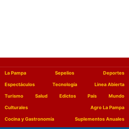
La Pampa
Sepelios
Deportes
Espectáculos
Tecnología
Linea Abierta
Turismo
Salud
Edictos
País
Mundo
Culturales
Agro La Pampa
Cocina y Gastronomía
Suplementos Anuales