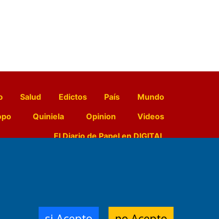
o
Salud
Edictos
País
Mundo
opo
Quiniela
Opinion
Videos
El Diario de Papel en DIGITAL
e Contenidos:
Nemesio
ración,
si Acepto
no Acepto