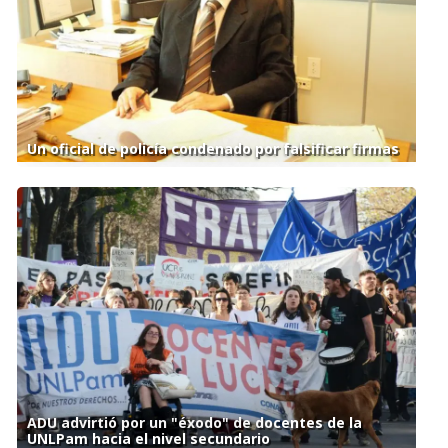
Un oficial de policía condenado por falsificar firmas
ADU advirtió por un "éxodo" de docentes de la
UNLPam hacia el nivel secundario