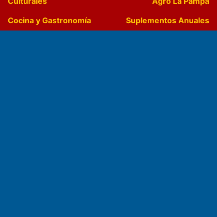
Culturales
Agro La Pampa
Cocina y Gastronomía
Suplementos Anuales
Horóscopo
Quiniela
Opinion
Videos
Farmacias de turno
Entre Pocillos
Transmisiones en vivo
El Diario de Papel en DIGITAL