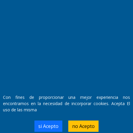
Fundado por el
Doctor Antonio Nemesio
Primera edición: Domingo 3 de Mayo de 1992
Miembro de ADIRA,ADEPA y CPPAL
Propietario: El Diario SRL
Director Periodístico:
Walter René Goñi
Con fines de proporcionar una mejor experiencia nos
encontramos en la necesidad de incorporar cookies. Acepta El
uso de las misma
Domicilio Legal: José Ingenieros 855,
Santa Rosa, La Pampa.
Número de Registro DNDA:
si Acepto
no Acepto
RL-2019-55551274-APN-DNDA#MJ