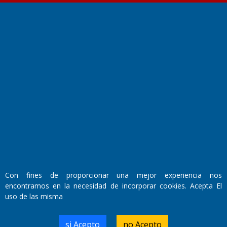
Fundado por el
Doctor Antonio Nemesio
Primera edición: Domingo 3 de Mayo de 1992
Miembro de ADIRA,ADEPA y CPPAL
Propietario: El Diario SRL
Director Periodístico:
Walter René Goñi
Con fines de proporcionar una mejor experiencia nos
encontramos en la necesidad de incorporar cookies. Acepta El
uso de las misma
Domicilio Legal: José Ingenieros 855,
Santa Rosa, La Pampa.
si Acepto
no Acepto
Número de Registro DNDA: