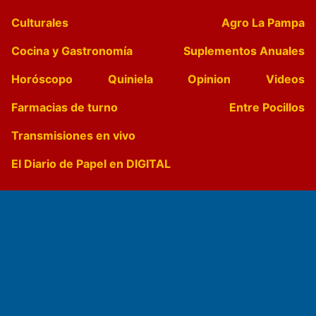
Culturales
Agro La Pampa
Cocina y Gastronomía
Suplementos Anuales
Horóscopo
Quiniela
Opinion
Videos
Farmacias de turno
Entre Pocillos
Transmisiones en vivo
El Diario de Papel en DIGITAL