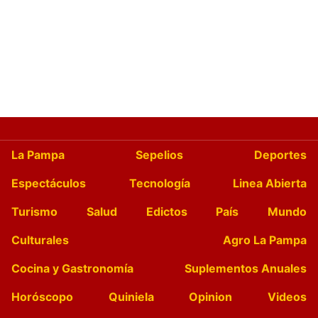
La Pampa
Sepelios
Deportes
Espectáculos
Tecnología
Linea Abierta
Turismo
Salud
Edictos
País
Mundo
Culturales
Agro La Pampa
Cocina y Gastronomía
Suplementos Anuales
Horóscopo
Quiniela
Opinion
Videos