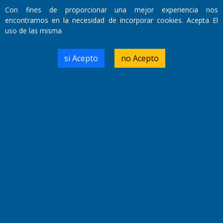
Director Periodístico:
Con fines de proporcionar una mejor experiencia nos
Walter René Goñi
encontramos en la necesidad de incorporar cookies. Acepta El
uso de las misma
Domicilio Legal: José Ingenieros 855,
si Acepto
no Acepto
Santa Rosa, La Pampa.
Número de Registro DNDA:
RL-2019-55551274-APN-DNDA#MJ
Edición #
9418
Fecha de Edición:
7/08/2026
Fecha de Inicio: 19/10/2000
Director General de Contenidos:
Dr. Jorge Ricardo Nemesio
Redacción, Administración,
Oficina Comercial y Planta Impresora:
José Ingenieros 855,
Santa Rosa, La Pampa, Argentina.
Tel: (02954) 411117/18/19/20
Cel: +54 2954 535213