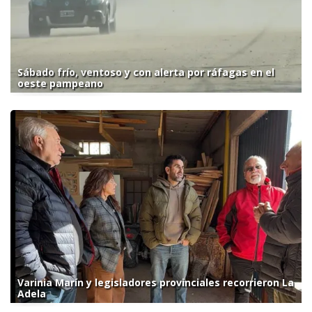
Sábado frío, ventoso y con alerta por ráfagas en el
oeste pampeano
Varinia Marín y legisladores provinciales recorrieron La
Adela