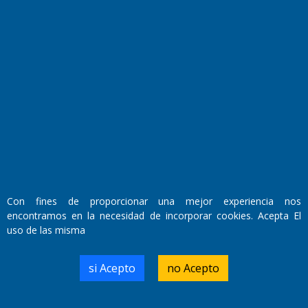
Fundado por el
Doctor Antonio Nemesio
Primera edición: Domingo 3 de Mayo de 1992
Miembro de ADIRA,ADEPA y CPPAL
Propietario: El Diario SRL
Con fines de proporcionar una mejor experiencia nos
Director Periodístico:
encontramos en la necesidad de incorporar cookies. Acepta El
Walter René Goñi
uso de las misma
si Acepto
no Acepto
Domicilio Legal: José Ingenieros 855,
Santa Rosa, La Pampa.
Número de Registro DNDA: