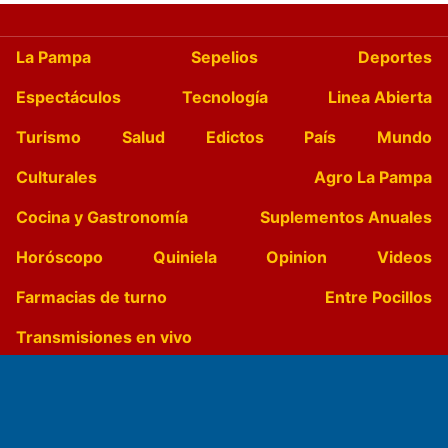
La Pampa
Sepelios
Deportes
Espectáculos
Tecnología
Linea Abierta
Turismo
Salud
Edictos
País
Mundo
Culturales
Agro La Pampa
Cocina y Gastronomía
Suplementos Anuales
Horóscopo
Quiniela
Opinion
Videos
Farmacias de turno
Entre Pocillos
Transmisiones en vivo
El Diario de Papel en DIGITAL