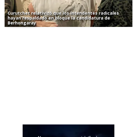
Curutchet relativizó que los intendentes radicales
hayan respaldado en bloque la candidatura de
Berhongaray