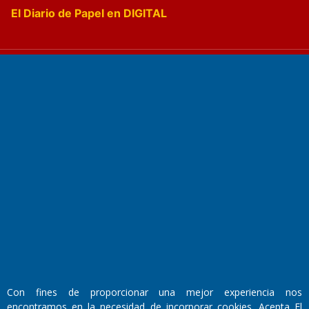
El Diario de Papel en DIGITAL
Fundado por el
Doctor Antonio Nemesio
Primera edición: Domingo 3 de Mayo de 1992
Miembro de ADIRA,ADEPA y CPPAL
Propietario: El Diario SRL
Director Periodístico:
Walter René Goñi
Con fines de proporcionar una mejor experiencia nos
encontramos en la necesidad de incorporar cookies. Acepta El