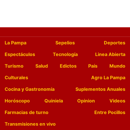
La Pampa
Sepelios
Deportes
Espectáculos
Tecnología
Linea Abierta
Turismo
Salud
Edictos
País
Mundo
Culturales
Agro La Pampa
Cocina y Gastronomía
Suplementos Anuales
Horóscopo
Quiniela
Opinion
Videos
Farmacias de turno
Entre Pocillos
Transmisiones en vivo