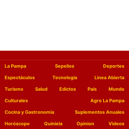
La Pampa
Sepelios
Deportes
Espectáculos
Tecnología
Linea Abierta
Turismo
Salud
Edictos
País
Mundo
Culturales
Agro La Pampa
Cocina y Gastronomía
Suplementos Anuales
Horóscopo
Quiniela
Opinion
Videos