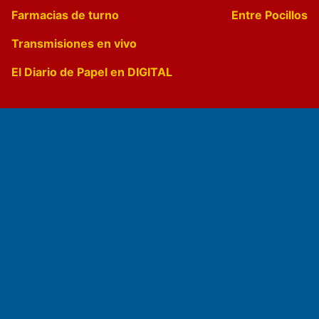
Farmacias de turno
Entre Pocillos
Transmisiones en vivo
El Diario de Papel en DIGITAL
Fundado por el
Doctor Antonio Nemesio
Primera edición: Domingo 3 de Mayo de 1992
Miembro de ADIRA,ADEPA y CPPAL