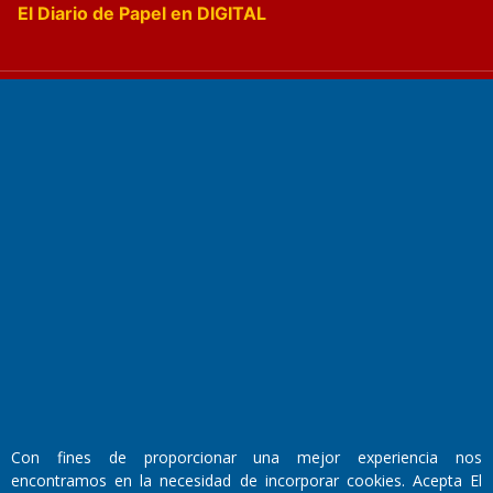
El Diario de Papel en DIGITAL
Fundado por el
Doctor Antonio Nemesio
Primera edición: Domingo 3 de Mayo de 1992
Miembro de ADIRA,ADEPA y CPPAL
Propietario: El Diario SRL
Director Periodístico:
Walter René Goñi
Con fines de proporcionar una mejor experiencia nos
encontramos en la necesidad de incorporar cookies. Acepta El