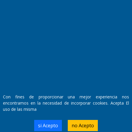
Fundado por el
Doctor Antonio Nemesio
Primera edición: Domingo 3 de Mayo de 1992
Miembro de ADIRA,ADEPA y CPPAL
Propietario: El Diario SRL
Con fines de proporcionar una mejor experiencia nos
Director Periodístico:
encontramos en la necesidad de incorporar cookies. Acepta El
Walter René Goñi
uso de las misma
si Acepto
no Acepto
Domicilio Legal: José Ingenieros 855,