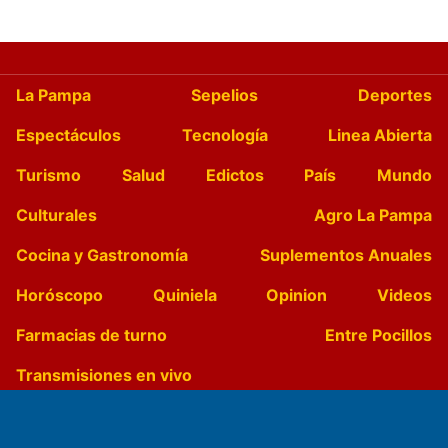
La Pampa
Sepelios
Deportes
Espectáculos
Tecnología
Linea Abierta
Turismo
Salud
Edictos
País
Mundo
Culturales
Agro La Pampa
Cocina y Gastronomía
Suplementos Anuales
Horóscopo
Quiniela
Opinion
Videos
Farmacias de turno
Entre Pocillos
Transmisiones en vivo
El Diario de Papel en DIGITAL