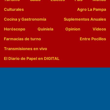
Culturales
Agro La Pampa
Cocina y Gastronomía
Suplementos Anuales
Horóscopo
Quiniela
Opinion
Videos
Farmacias de turno
Entre Pocillos
Transmisiones en vivo
El Diario de Papel en DIGITAL