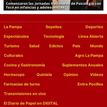
Comenzaron las Jornadas Nacionales de Psicología con
foco en infancias y adolescencias
La Pampa
Sepelios
Deportes
Espectáculos
Tecnología
Linea Abierta
Turismo
Salud
Edictos
País
Mundo
Culturales
Agro La Pampa
Cocina y Gastronomía
Suplementos Anuales
Horóscopo
Quiniela
Opinion
Videos
Farmacias de turno
Entre Pocillos
Transmisiones en vivo
El Diario de Papel en DIGITAL