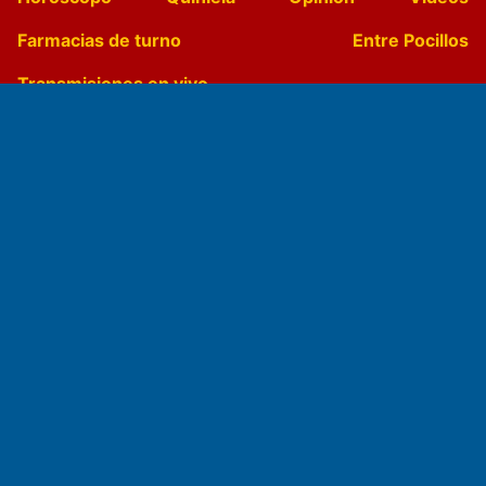
Farmacias de turno
Entre Pocillos
Transmisiones en vivo
El Diario de Papel en DIGITAL
Fundado por el
Doctor Antonio Nemesio
Primera edición: Domingo 3 de Mayo de 1992