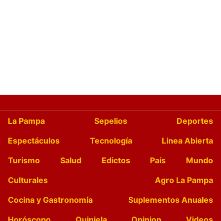
La Pampa
Sepelios
Deportes
Espectáculos
Tecnología
Linea Abierta
Turismo
Salud
Edictos
País
Mundo
Culturales
Agro La Pampa
Cocina y Gastronomía
Suplementos Anuales
Horóscopo
Quiniela
Opinion
Videos